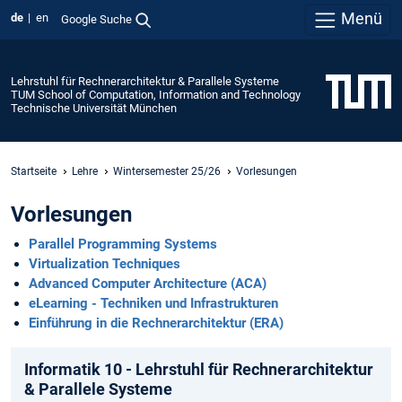
Menü
de
en
Google Suche
Lehrstuhl für Rechnerarchitektur & Parallele Systeme
TUM School of Computation, Information and Technology
Technische Universität München
Startseite
Lehre
Wintersemester 25/26
Vorlesungen
Vorlesungen
Parallel Programming Systems
Virtualization Techniques
Advanced Computer Architecture (ACA)
eLearning - Techniken und Infrastrukturen
Einführung in die Rechnerarchitektur (ERA)
Informatik 10 - Lehrstuhl für Rechnerarchitektur
& Parallele Systeme