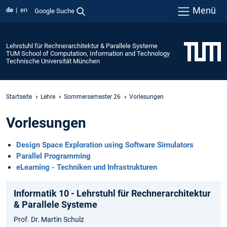
Menü
de
en
Google Suche
Lehrstuhl für Rechnerarchitektur & Parallele Systeme
TUM School of Computation, Information and Technology
Technische Universität München
Startseite
Lehre
Sommersemester 26
Vorlesungen
Vorlesungen
Design Space Exploration using Software Simulators
Parallel Programming
eLearning - Techniken und Infrastrukturen
Informatik 10 - Lehrstuhl für Rechnerarchitektur
& Parallele Systeme
Prof. Dr. Martin Schulz