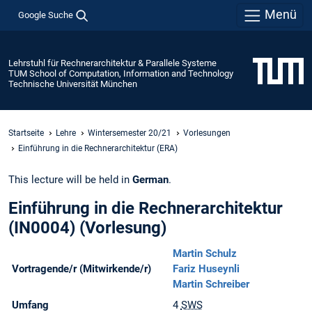
Menü
Google Suche
Lehrstuhl für Rechnerarchitektur & Parallele Systeme
TUM School of Computation, Information and Technology
Technische Universität München
Startseite
Lehre
Wintersemester 20/21
Vorlesungen
Einführung in die Rechnerarchitektur (ERA)
This lecture will be held in
German
.
Einführung in die Rechnerarchitektur
(IN0004) (Vorlesung)
Martin Schulz
Vortragende/r (Mitwirkende/r)
Fariz Huseynli
Martin Schreiber
Umfang
4
SWS