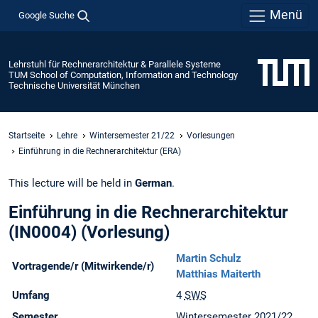
Menü
Google Suche
Lehrstuhl für Rechnerarchitektur & Parallele Systeme
TUM School of Computation, Information and Technology
Technische Universität München
Startseite
Lehre
Wintersemester 21/22
Vorlesungen
Einführung in die Rechnerarchitektur (ERA)
This lecture will be held in
German
.
Einführung in die Rechnerarchitektur
(IN0004) (Vorlesung)
Martin Schulz
Vortragende/r (Mitwirkende/r)
Matthias Maiterth
Umfang
4
SWS
Semester
Wintersemester 2021/22