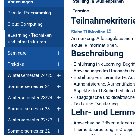
Stellung in Studienplänen
Vorlesungen
Termine
Parallel Programming
Teilnahmekriteri
Cloud Computing
Siehe TUMonline
eLearning - Techniken
Anmerkung: Alle zugelassenen T
und Infrastrukturen
aktuelle Informationen.
Beschreibung
Seminare
- Einführung in eLearning: Begri
Praktika
- Anwendungen im Hochschulbere
Wintersemester 24/25
- Erstellung von Lerninhalte: 
- Authentisierung, Authentifizie
Sommersemester 24
- Aspekte der IT-Sicherheit, de
- Pädagogische und didaktisch
Wintersemester 23/24
- Tests und Evaluierung
Sommersemester 23
Lehr- und Lern
Wintersemester 22/23
- Abwechselnd Präsentationen 
- Themenbearbeitung in Gruppen
Sommersemester 22