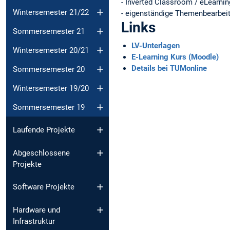
- Inverted Classroom / eLearnin
Wintersemester 21/22
- eigenständige Themenbearbeit
Links
Sommersemester 21
LV-Unterlagen
Wintersemester 20/21
E-Learning Kurs (Moodle)
Details bei TUMonline
Sommersemester 20
Wintersemester 19/20
Sommersemester 19
Laufende Projekte
Abgeschlossene
Projekte
Software Projekte
Hardware und
Infrastruktur