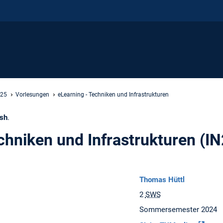
 25
Vorlesungen
eLearning - Techniken und Infrastrukturen
ish
.
chniken und Infrastrukturen (I
Thomas Hüttl
2
SWS
Sommersemester 2024