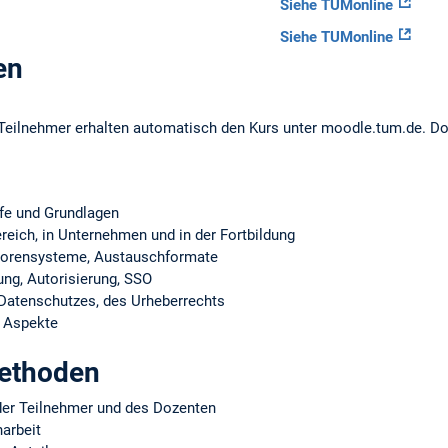
Siehe TUMonline
Siehe TUMonline
en
eilnehmer erhalten automatisch den Kurs unter moodle.tum.de. Dor
ffe und Grundlagen
ich, in Unternehmen und in der Fortbildung
Autorensysteme, Austauschformate
rung, Autorisierung, SSO
s Datenschutzes, des Urheberrechts
e Aspekte
methoden
der Teilnehmer und des Dozenten
arbeit