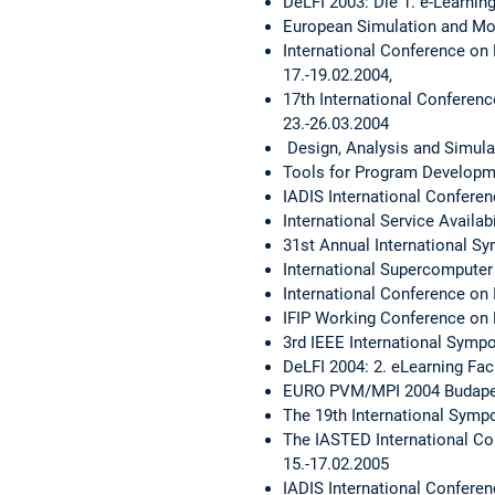
DeLFI 2003: Die 1. e-Learnin
European Simulation and Mod
International Conference on
17.-19.02.2004,
17th International Conferen
23.-26.03.2004
Design, Analysis and Simula
Tools for Program Developme
IADIS International Conferen
International Service Availa
31st Annual International S
International Supercompute
International Conference on 
IFIP Working Conference on 
3rd IEEE International Symp
DeLFI 2004: 2. eLearning Fac
EURO PVM/MPI 2004 Budapest
The 19th International Symp
The IASTED International Co
15.-17.02.2005
IADIS International Conferen