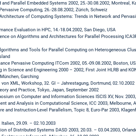
 and Parallel Embedded Systems 2002, 25.-30.08.2002, Montreal, K
Pervasive Computing, 26.-28.08.2002, Zürich, Schweiz
 Architecture of Computing Systems: Trends in Network and Perva
rmance Evaluation in HPC, 14.-18.04.2002, San Diego, USA
ence on Algorithms and Architectures for Parallel Processing ICA3P
lgorithms and Tools for Parallel Computing on Heterogeneous Clust
sland
nce Pervasive Computing ITCom 2002, 05.-09.08.2002, Boston, U
in Science and Engineering 2000 – 2002, First Joint HLRB and KO
 München, Garching
s von XML, Workshop, 32. GI – Jahrestagung, Dortmund, 02.10.2002
ory and Practice, Tokyo, Japan, September 2002
osium on Computer and Information Sciences ISCIS XV, Nov. 2003, 
nt and Analysis in Computational Science, ICC 2003, Melbourne, Au
e and Instruction-Level Parallelism, Topic 8, Euro-Par 2003, Klagenf
talien, 29.09. – 02.10.2003
ion of Distributed Systems DASD 2003, 20.03. – 03.04.2003, Orlando