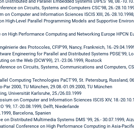
on Distributed and Parallel Embedded Systems DIPES' 98, 08.-10.10
ference on Circuits, Systems and Computers CSC'98, 26.-28.10.1998
 on Computer and Information Sciences ISCIS XIII, 26.-28.10.1998,
on High-Level Parallel Programming Models and Supportive Enviro
ce on High Performance Computing and Networking Europe HPCN Eur
ngénierie des Protocoles, CFIP'99, Nancy, Frankreich, 16.-29.04.199
tware Engineering for Parallel and Distributed Systems PDSE'99, Lo
ing on the Web (DCW'99), 21.-23.06.1999, Rostock
ference on Circuits, Systems, Communications and Computers, CSC
allel Computing Technologies PaCT'99, St. Petersburg, Russland, 06
ro-Par 2000, TU München, 29.08.-01.09.2000, TU München
g, Universität Karlsruhe, 25./26.03.1999
sium on Computer and Information Sciences ISCIS XIV, 18.-20.10.19
 '99, 17.-20.08.1999, Delft, Niederlande
1999, Barcelona, Spanien
ce on Distributed Multimedia Systems DMS '99, 26.- 30.07.1999, Aiz
ational Conference on High Performance Computing in Asia-Pacific 