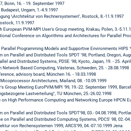
7, Bonn, 16. - 19. September 1997
Budapest, Ungarn, 1.-4.9.1997
gung \Architektur von Rechnersystemen", Rostock, 8.-11.9.1997
ostock, 11.9.1997
 European PVM-MPI User's Group meeting, Krakau, Polen, 3.-5.11.
ational Conference on Algorithms and Architectures for Parallel Pro
Parallel Programming Models and Supportive Environments HIPS '98,
 Parallel and Distributed Tools SPDT '98, Portland, Oregon, Augu
llel and Distributed Systems, PDSE '98, Kyoto, Japan, 19. - 25. Apri
n Network Based Computing, Västeras, Schweden, 25. - 28.08.1998
erence, advisory board, München 16. - 18.03.1998
Micoprocessor Architectures, Mailand, 08. -10.09.1999
s Group Meeting EuroPVM/MPI '99, 19.-22. September 1999, Barcel
sbezogene Lastverteilung", TU München, 25.-26.02.1998
ce on High Performance Computing and Networking Europe HPCN Eur
 Parallel and Distributed Tools SPDT'98, 03.- 04.08.1998, Portla
ce on Parallel and Distributed Computing Systems, PDCS' 98, 02.-04
tektur von Rechensystemen 1999, ARCS'99, 04.-07.10.1999 Jena