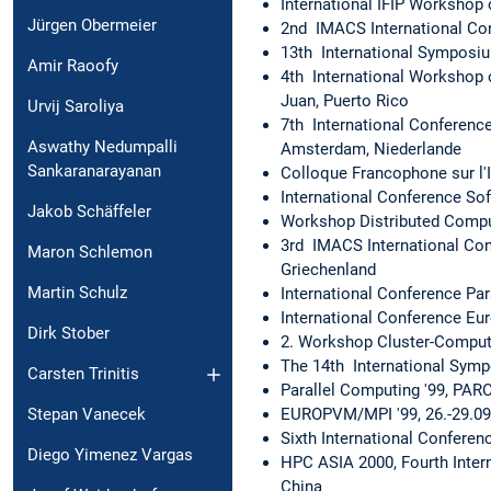
International IFIP Workshop 
Jürgen Obermeier
2nd IMACS International Con
13th International Symposium
Amir Raoofy
4th International Workshop 
Juan, Puerto Rico
Urvij Saroliya
7th International Conferen
Aswathy Nedumpalli
Amsterdam, Niederlande
Sankaranarayanan
Colloque Francophone sur l'I
International Conference Sof
Jakob Schäffeler
Workshop Distributed Comput
3rd IMACS International Con
Maron Schlemon
Griechenland
Martin Schulz
International Conference Par
International Conference Eu
Dirk Stober
2. Workshop Cluster-Computin
The 14th International Sympo
Carsten Trinitis
Parallel Computing '99, PARCO
EUROPVM/MPI '99, 26.-29.09.
Stepan Vanecek
Sixth International Conferen
Diego Yimenez Vargas
HPC ASIA 2000, Fourth Intern
China