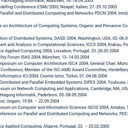
g Fachtagung Informatik, München, 16.-18.09.2003
elling Conference ESMc’2003, Neapel, Italien, 27.-29.10.2003
 Parallel and Distributed Computing and Networks PDCN 2004, Innsbr
ce on Architecture of Computing Systems, Organic and Pervasive C
tion of Distributed Systems, DASD 2004, Washington, USA, 02.-06.
nt and Analysis in Computational Sciences, ICCS 2004, Krakau, Pol
ce Applied Computing 2004, Lissabon, Portugal, 23.-26.03.2004
bility Forum ISAS 2004, München, 13.-14.05.2004
ymposium on Computer Architecture ISCA 2004, General Chair, Münc
r Conference, Member of the ISC-AMD Award Committee, Heidelberg
Informatics ICI-2004, Cesme Izmir, Türkei, 01.-04.08.2004
Distributed and Parallel Embedded Systems DIPES 2004, Toulouse, F
osium on Network Computing and Applications, Cambridge, MA, USA
htagung Informatik, Paderborn, 05.-08.09.2004
, Ungarn, 19.09. – 22.09.2004
osium on Computer and Information Sciences ISCIS 2004, Antalya, T
nference on Parallel and Distributed Computing and Networks, PDCN
ce Applied Computing, Algarve, Portugal, 23. – 25.02.2005