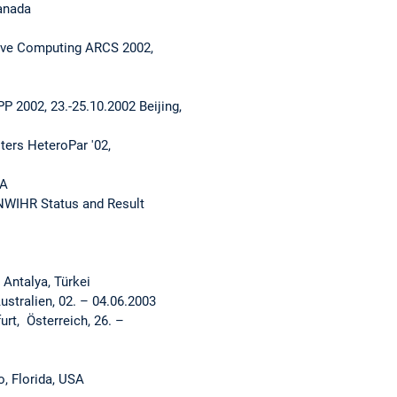
anada
sive Computing ARCS 2002,
P 2002, 23.-25.10.2002 Beijing,
ers HeteroPar '02,
SA
NWIHR Status and Result
Antalya, Türkei
stralien, 02. – 04.06.2003
urt, Österreich, 26. –
, Florida, USA