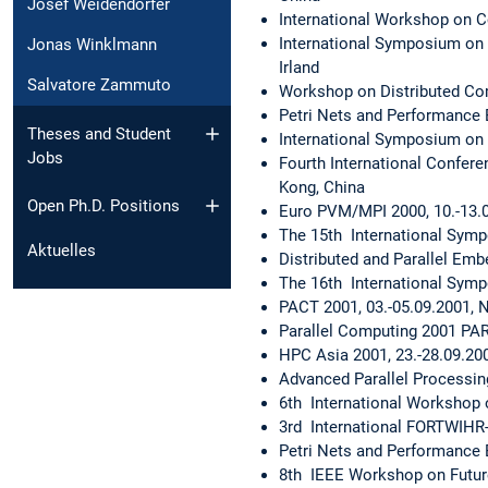
Josef Weidendorfer
International Workshop on 
International Symposium on S
Jonas Winklmann
Irland
Salvatore Zammuto
Workshop on Distributed Co
Petri Nets and Performance 
Theses and Student
International Symposium on 
Jobs
Fourth International Confere
Kong, China
Open Ph.D. Positions
Euro PVM/MPI 2000, 10.-13.0
The 15th International Symp
Aktuelles
Distributed and Parallel Em
The 16th International Symp
PACT 2001, 03.-05.09.2001, 
Parallel Computing 2001 PAR
HPC Asia 2001, 23.-28.09.200
Advanced Parallel Processin
6th International Workshop 
3rd International FORTWIHR-
Petri Nets and Performance E
8th IEEE Workshop on Future