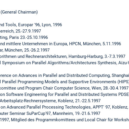
(General Chairman)
 Tools, Europar '96, Lyon, 1996
terreich, 25.-27.9.1997
ing, Paris 23.-25.10.1996
und mittlere Unternehmen in Europa, HPCN, München, 5.11.1996
, München, 25.-26.2.1997
rithmen und Rechnerarchitekturen, Hamburg-Harburg, 3.-7.3.1997
al Symposium on Parallel Algorithms/Architectures Synthesis, Aizu
rence on Advances in Parallel and Distributed Computing, Shanghai
Parallel Programming Models and Supportive Environments (HIPS),
mittee und Program Chair Computer Science, Wien, 28.-30.4.1997
on Software Engineering for Parallel and Distributed Systems PDSE'
Arbeitsplatz-Rechnersysteme, Koblenz, 21.-22.5.1997
 Advanced Parallel Processing Technologies, APPT' 97, Koblenz, 
ter Seminar SuParCup'97, Mannheim, 19.-21.6.1997
8.1997, Mitglied des Programmkomittees und Local Chair für Works