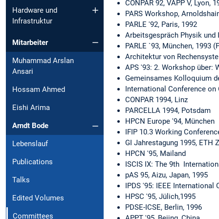
CONPAR 92, VAPP V, Lyon, 1
Hardware und
PARS Workshop, Arnoldshain
Infrastruktur
PARLE '92, Paris, 1992
Arbeitsgespräch Physik und 
Mitarbeiter
PARLE `93, München, 1993 (
Architektur von Rechensyst
Muhammad Arslan
APS '93: 2. Workshop über: 
Ansari
Gemeinsames Kolloquium de
International Conference on
Hossam Ahmed
CONPAR 1994, Linz
Eishi Arima
PARCELLA 1994, Potsdam
HPCN Europe '94, München
Arndt Bode
IFIP 10.3 Working Conferenc
GI Jahrestagung 1995, ETH Z
Lebenslauf
HPCN '95, Mailand
Publications
ISCIS IX: The 9th Internati
pAS 95, Aizu, Japan, 1995
Talks
IPDS '95: IEEE Internationa
HPSC '95, Jülich,1995
Edited Volumes
PDSE-ICSE, Berlin, 1996
Committees
APPT '95, Beijng, China