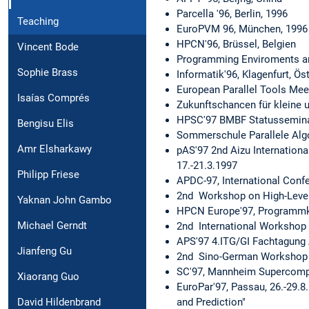
Parcella '96, Berlin, 1996
Teaching
EuroPVM 96, München, 1996 
HPCN'96, Brüssel, Belgien
Vincent Bode
Programming Enviroments and
Sophie Brass
Informatik'96, Klagenfurt, Ös
European Parallel Tools Meet
Isaías Comprés
Zukunftschancen für kleine 
HPSC'97 BMBF Statusseminar
Bengisu Elis
Sommerschule Parallele Algo
Amr Elsharkawy
pAS'97 2nd Aizu Internation
17.-21.3.1997
Philipp Friese
APDC-97, International Confe
2nd Workshop on High-Level 
Yaknan John Gambo
HPCN Europe'97, Programmko
Michael Gerndt
2nd International Workshop 
APS'97 4.ITG/GI Fachtagung 
Jianfeng Gu
2nd Sino-German Workshop on
SC'97, Mannheim Supercompu
Xiaorang Guo
EuroPar'97, Passau, 26.-29.
and Prediction"
David Hildenbrand