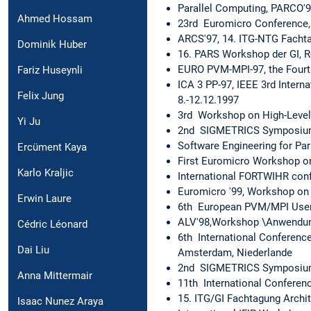
Parallel Computing, PARCO'9
Ahmed Hossam
23rd Euromicro Conference, 
ARCS'97, 14. ITG-NTG Fachta
Dominik Huber
16. PARS Workshop der GI, R
EURO PVM-MPI-97, the Fourth
Fariz Huseynli
ICA 3 PP-97, IEEE 3rd Intern
Felix Jung
8.-12.12.1997
3rd Workshop on High-Level 
Yi Ju
2nd SIGMETRICS Symposium on
Software Engineering for Para
Ercüment Kaya
First Euromicro Workshop o
Karlo Kraljic
International FORTWIHR conf
Euromicro '99, Workshop on 
Erwin Laure
6th European PVM/MPI User'
ALV'98,Workshop \Anwendung
Cédric Léonard
6th International Conferen
Dai Liu
Amsterdam, Niederlande
2nd SIGMETRICS Symposium on
Anna Mittermair
11th International Conferen
15. ITG/GI Fachtagung Archi
Isaac Nunez Araya