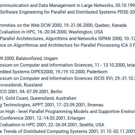
Communication and Data Management in Large Networks, 05.10.199
oftware Engineering for Parallel and Distributed Systems PDSE-200
mmities on the Web DCW 2000, 19.-21.06.2000, Quebec, Kanada
Evaluation in HPC, 16.-20.04.2000, Washington, USA
Parallel Architectures, Algorithms and Networks ISPAN 2000, 10.-12
nce on Algorithmus and Architecturs for Parallel Processing ICA 3 
9.2000, Balatonfüred, Ungarn
osium on Computer and Information Sciences, 11.- 13.10.2000, Istan
bedded Systems DIPES2000, 19./19.10.2000, Paderborn
osium on Computer and Information Sciences ISCIS XVI, 29.-31.10.2
Novosibirsk, Russland
CO 2001, 04.-07.09.2001, Berlin
1, Gold Coast, Queensland, Australien
g Technologies, APPT 2001, 17.-23.09.2001, Ilmenau
on High - level Parallel Programming Models and Supportive Enviro
Conference 2001, 12.-14.03.2001, Erlangen
valuation in HPC 2001, 22.-26.04.2001, Seattle, USA
 Trends of Distributed Computing Systems 2001, 31.10.-02.11.2001,