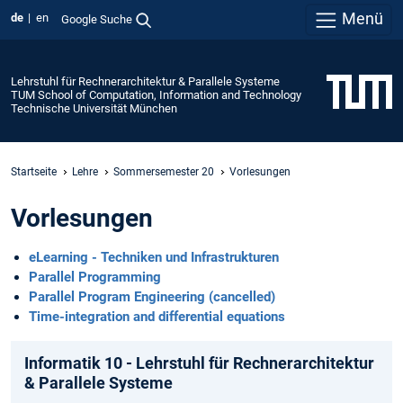
Menü
de
en
Google Suche
Lehrstuhl für Rechnerarchitektur & Parallele Systeme
TUM School of Computation, Information and Technology
Technische Universität München
Startseite
Lehre
Sommersemester 20
Vorlesungen
Vorlesungen
eLearning - Techniken und Infrastrukturen
Parallel Programming
Parallel Program Engineering (cancelled)
Time-integration and differential equations
Informatik 10 - Lehrstuhl für Rechnerarchitektur
& Parallele Systeme