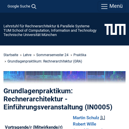
Menü
Google Suche
Lehrstuhl für Rechnerarchitektur & Parallele Systeme
TUM School of Computation, Information and Technology
Technische Universität München
Startseite
Lehre
Sommersemester 24
Praktika
Grundlagenpraktikum: Rechnerarchitektur (GRA)
Grundlagenpraktikum:
Rechnerarchitektur -
Einführungsveranstaltung (IN0005)
Martin Schulz
[L]
Robert Wille
Vortragende/r (Mitwirkende/r)