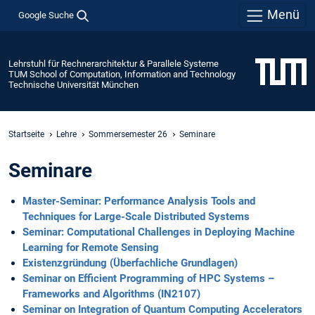
Menü
Google Suche
Lehrstuhl für Rechnerarchitektur & Parallele Systeme
TUM School of Computation, Information and Technology
Technische Universität München
Startseite
Lehre
Sommersemester 26
Seminare
Seminare
Master-Seminar: Performance Analysis Tools and
Techniques for Large-Scale Distributed Systems
Seminar: Computational Challenges in Deploying Machine
Learning for Remote Sensing
Existenzgründung (Überfachliche Grundlagen)
Seminar on Efficient Programming of HPC Systems –
Frameworks and Algorithms (IN2107)
Seminar on Integration of Quantum Computing Accelerators