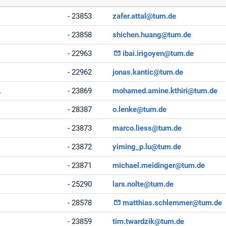
- 23853
zafer.attal@tum.de
- 23858
shichen.huang@tum.de
- 22963
ibai.irigoyen@tum.de
- 22962
jonas.kantic@tum.de
.
- 23869
mohamed.amine.kthiri@tum.de
- 28387
o.lenke@tum.de
- 23873
marco.liess@tum.de
- 23872
yiming_p.lu@tum.de
- 23871
michael.meidinger@tum.de
- 25290
lars.nolte@tum.de
- 28578
matthias.schlemmer@tum.de
- 23859
tim.twardzik@tum.de