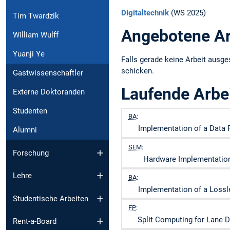
Digitaltechnik
(WS 2025)
Tim Twardzik
Angebotene Ar
William Wulff
Yuanji Ye
Falls gerade keine Arbeit ausges
schicken.
Gastwissenschaftler
Laufende Arbe
Externe Doktoranden
Studenten
BA
:
Implementation of a Data 
Alumni
SEM
:
Forschung
Hardware Implementation
Lehre
BA
:
Implementation of a Lossl
Studentische Arbeiten
FP
:
Split Computing for Lane 
Rent-a-Board