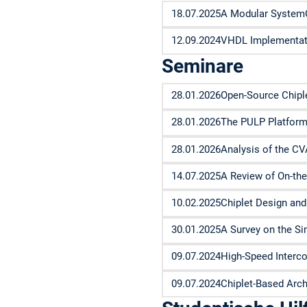
18.07.2025
A Modular SystemC 
12.09.2024
VHDL Implementati
Seminare
28.01.2026
Open-Source Chipl
28.01.2026
The PULP Platform
28.01.2026
Analysis of the CV
14.07.2025
A Review of On-th
10.02.2025
Chiplet Design and
30.01.2025
A Survey on the Si
09.07.2024
High-Speed Interc
09.07.2024
Chiplet-Based Arch