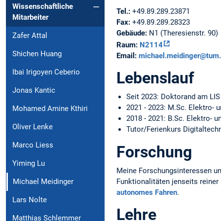
Wissenschaftliche
Tel.:
+49.89.289.23871
Mitarbeiter
Fax:
+49.89.289.28323
Gebäude:
N1 (Theresienstr. 90)
Zafer Attal
Raum:
N2114
Shichen Huang
Email:
michael.meidinger@tum
Ibai Irigoyen Ceberio
Lebenslauf
Jonas Kantic
Seit 2023: Doktorand am LIS
2021 - 2023: M.Sc. Elektro-
Mohamed Amine Kthiri
2018 - 2021: B.Sc. Elektro- 
Oliver Lenke
Tutor/Ferienkurs Digitaltech
Marco Liess
Forschung
Yiming Lu
Meine Forschungsinteressen 
Funktionalitäten jenseits reine
Michael Meidinger
autonomes Fahren
.
Lars Nolte
Lehre
Matthias Schlemmer