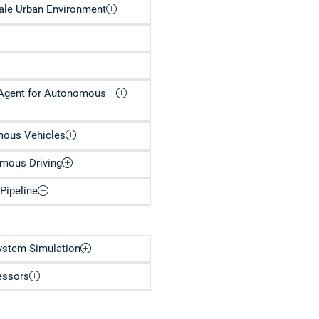
cale Urban Environment
g Agent for Autonomous
mous Vehicles
omous Driving
Pipeline
ystem Simulation
essors