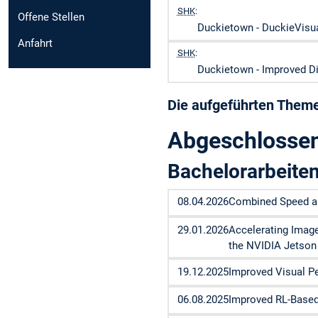
SHK
:
Offene Stellen
Duckietown - DuckieVisu
Anfahrt
SHK
:
Duckietown - Improved 
Die aufgeführten Theme
Abgeschlossen
Bachelorarbeite
08.04.2026
Combined Speed an
29.01.2026
Accelerating Imag
the NVIDIA Jetso
19.12.2025
Improved Visual Pe
06.08.2025
Improved RL-Based