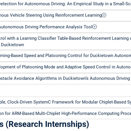
etection for Autonomous Driving: An Empirical Study in a Small-S
us Vehicle Steering Using Reinforcement Learning
 Autonomous Driving Performance Analysis Tool
rol with a Learning Classifier Table-Based Reinforcement Learnin
n Duckietown
rning-Based Speed and Platooning Control for Duckietown Autono
lopment of Platooning Mode and Adaptive Speed Control in Auton
stacle Avoidance Algorithms in Duckietown’s Autonomous Driving 
able, Clock-Driven SystemC Framework for Modular Chiplet-Based S
on for ARM-Based Multi-Chiplet High-Performance Computing Proc
s (Research Internships)