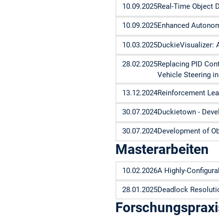
10.09.2025
Real-Time Object D
10.09.2025
Enhanced Autonomo
10.03.2025
DuckieVisualizer:
28.02.2025
Replacing PID Cont
Vehicle Steering i
13.12.2024
Reinforcement Lea
30.07.2024
Duckietown - Deve
30.07.2024
Development of Ob
Masterarbeiten
10.02.2026
A Highly-Configur
28.01.2025
Deadlock Resoluti
Forschungspraxi