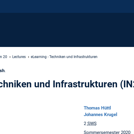
m 20
Lectures
eLearning - Techniken und Infrastrukturen
ish
.
chniken und Infrastrukturen (I
Thomas Hüttl
Johannes Krugel
2
SWS
Sommersemester 2020