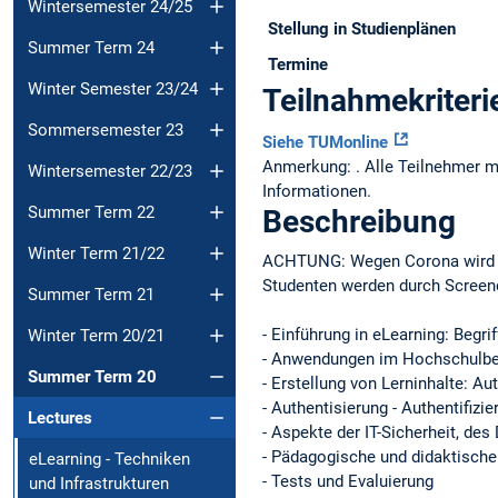
Wintersemester 24/25
Stellung in Studienplänen
Summer Term 24
Termine
Winter Semester 23/24
Teilnahmekriteri
Sommersemester 23
Siehe TUMonline
Anmerkung: . Alle Teilnehmer me
Wintersemester 22/23
Informationen.
Summer Term 22
Beschreibung
Winter Term 21/22
ACHTUNG: Wegen Corona wird im
Studenten werden durch Screenc
Summer Term 21
- Einführung in eLearning: Begri
Winter Term 20/21
- Anwendungen im Hochschulbere
Summer Term 20
- Erstellung von Lerninhalte: 
- Authentisierung - Authentifizie
Lectures
- Aspekte der IT-Sicherheit, de
- Pädagogische und didaktisch
eLearning - Techniken
- Tests und Evaluierung
und Infrastrukturen