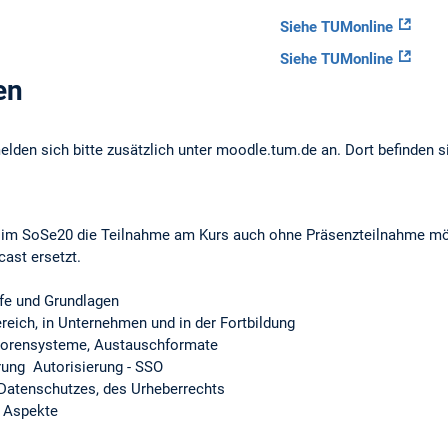
Siehe TUMonline
Siehe TUMonline
en
lden sich bitte zusätzlich unter moodle.tum.de an. Dort befinden s
 SoSe20 die Teilnahme am Kurs auch ohne Präsenzteilnahme mögl
ast ersetzt.
ffe und Grundlagen
ich, in Unternehmen und in der Fortbildung
Autorensysteme, Austauschformate
rung  Autorisierung - SSO
s Datenschutzes, des Urheberrechts
e Aspekte