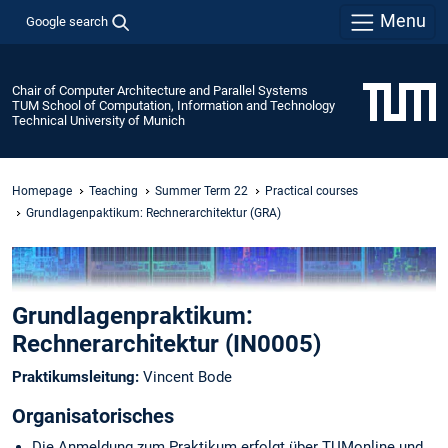
Menu
Google search
Chair of Computer Architecture and Parallel Systems
TUM School of Computation, Information and Technology
Technical University of Munich
Homepage
Teaching
Summer Term 22
Practical courses
Grundlagenpaktikum: Rechnerarchitektur (GRA)
Grundlagenpraktikum:
Rechnerarchitektur (IN0005)
Praktikumsleitung:
Vincent Bode
Organisatorisches
Die Anmeldung zum Praktikum erfolgt über TUMonline und