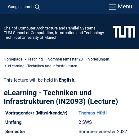
Menu
Google search
Chair of Computer Architecture and Parallel Systems
TUM School of Computation, Information and Technology
Technical University of Munich
Homepage
Teaching
Sommersemester 23
Vorlesungen
eLearning - Techniken und Infrastrukturen
This lecture will be held in
English
.
eLearning - Techniken und
Infrastrukturen (IN2093) (Lecture)
Vortragende/r (Mitwirkende/r)
Thomas Hüttl
Umfang
2
SWS
Semester
Sommersemester 2022