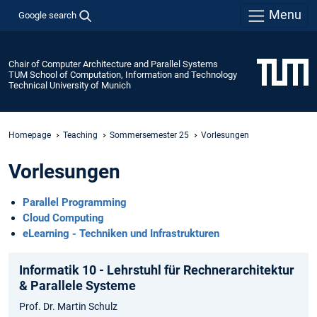
Menu
Google search
Chair of Computer Architecture and Parallel Systems
TUM School of Computation, Information and Technology
Technical University of Munich
Homepage
Teaching
Sommersemester 25
Vorlesungen
Vorlesungen
Parallel Programming
Cloud Computing
eLearning - Techniken und Infrastrukturen
Informatik 10 - Lehrstuhl für Rechnerarchitektur
& Parallele Systeme
Prof. Dr. Martin Schulz