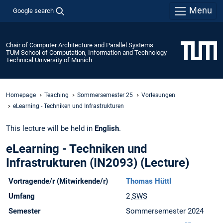
Menu
Google search
Chair of Computer Architecture and Parallel Systems
TUM School of Computation, Information and Technology
Technical University of Munich
Homepage
Teaching
Sommersemester 25
Vorlesungen
eLearning - Techniken und Infrastrukturen
This lecture will be held in
English
.
eLearning - Techniken und
Infrastrukturen (IN2093) (Lecture)
Vortragende/r (Mitwirkende/r)
Thomas Hüttl
Umfang
2
SWS
Semester
Sommersemester 2024