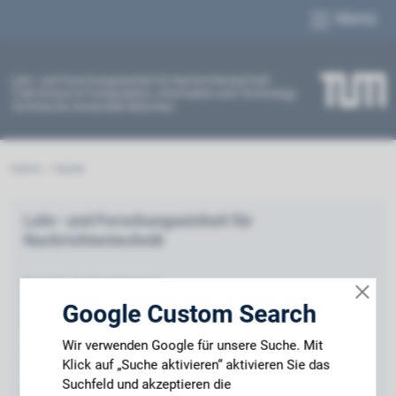
Menü
Lehr- und Forschungseinheit für Nachrichtentechnik
TUM School of Computation, Information and Technology
Technische Universität München
Home
Suche
Lehr- und Forschungseinheit für
Nachrichtentechnik
Prof. Dr. Gerhard Kramer
Prof. Dr. Norbert Hanik
Google Custom Search
Prof. Dr. Antonia Wachter-Zeh
Wir verwenden Google für unsere Suche. Mit
Technische Universität München
Klick auf „Suche aktivieren“ aktivieren Sie das
Theresienstrasse 90
Suchfeld und akzeptieren die
80333 München