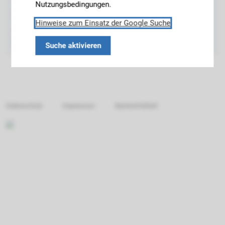
Nutzungsbedingungen.
office@ice.cit.tum.de
Hinweise zum Einsatz der Google Suche
Tel: +49 89 289-23466
Fax: +49 89 289-23490
Suche aktivieren
Datenschutz
Impressum
Barrierefreiheit