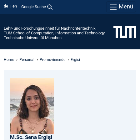
Menü
de
en
Google Suche
Lehr- und Forschungseinheit für Nachrichtentechnik
TUM School of Computation, Information and Technology
Technische Universität München
Home
Personal
Promovierende
Ergisi
M.Sc.
Sena
Ergişi