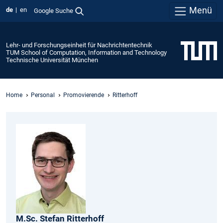
Menü
de
en
Google Suche
Lehr- und Forschungseinheit für Nachrichtentechnik
TUM School of Computation, Information and Technology
Technische Universität München
Home
Personal
Promovierende
Ritterhoff
M.Sc.
Stefan
Ritterhoff