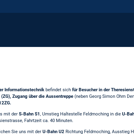
der Informationstechnik
befindet sich
für Besucher in der Theresien
(ZG), Zugang über die Aussentreppe
(neben Georg Simon Ohm Den
12ZG.
ns mit der
S-Bahn S1
, Umstieg Haltestelle Feldmoching in die
U-Ba
ienstrasse, Fahrtzeit ca. 40 Minuten.
ichen Sie uns mit der
U-Bahn U2
Richtung Feldmoching, Ausstieg Ha