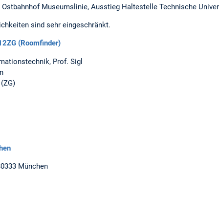
 Ostbahnhof Museumslinie, Ausstieg Haltestelle Technische Univers
ichkeiten sind sehr eingeschränkt.
12ZG (Roomfinder)
rmationstechnik, Prof. Sigl
n
 (ZG)
hen
 80333 München