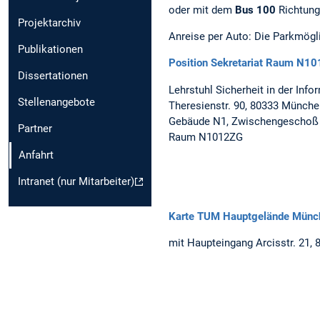
oder mit dem
Bus 100
Richtung
Projektarchiv
Anreise per Auto: Die Parkmögl
Publikationen
Position Sekretariat Raum N10
Dissertationen
Lehrstuhl Sicherheit in der Info
Stellenangebote
Theresienstr. 90, 80333 Münche
Gebäude N1, Zwischengeschoß
Partner
Raum N1012ZG
Anfahrt
Intranet (nur Mitarbeiter)
Karte TUM Hauptgelände Münc
mit Haupteingang Arcisstr. 21,