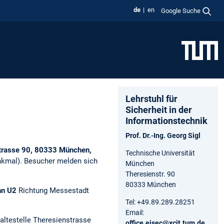
de
en
Google Suche
Lehrstuhl für
Sicherheit in der
Informationstechnik
Prof. Dr.-Ing. Georg Sigl
strasse 90, 80333 München,
Technische Universität
kmal). Besucher melden sich
München
Theresienstr. 90
80333 München
hn U2
Richtung Messestadt
Tel: +49.89.289.28251
Email:
ltestelle Theresienstrasse
office.eisec@xcit.tum.de