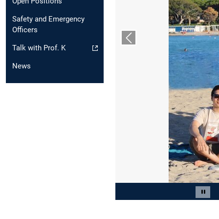
Open Positions
Safety and Emergency
Officers
Vorheriger Slide
Talk with Prof. K
News
Slide 2 von 2
Caro