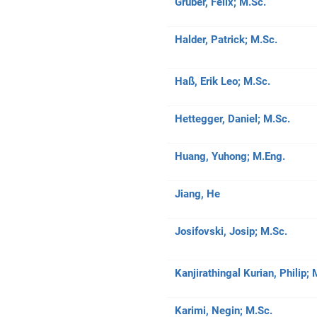
Gruber, Felix;
M.Sc.
Halder, Patrick;
M.Sc.
Haß, Erik Leo;
M.Sc.
Hettegger, Daniel;
M.Sc.
Huang, Yuhong;
M.Eng.
Jiang, He
Josifovski, Josip;
M.Sc.
Kanjirathingal Kurian, Philip;
Karimi, Negin;
M.Sc.