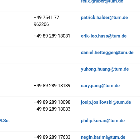
felix.gruber@tum.de
+49 7541 77
patrick.halder@tum.de
962206
+49 89 289 18081
erik-leo.hass@tum.de
daniel.hettegger@tum.de
yuhong.huang@tum.de
+49 89 289 18139
cary.jiang@tum.de
+49 89 289 18098
josip.josifovski@tum.de
+49 89 289 18083
M.Sc.
philip.kurian@tum.de
+49 89 289 17633
negin.karimi@tum.de