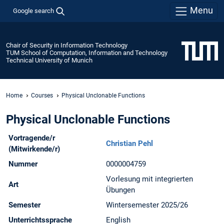
Menu
Google search
Chair of Security in Information Technology
TUM School of Computation, Information and Technology
Technical University of Munich
Home
Courses
Physical Unclonable Functions
Physical Unclonable Functions
Vortragende/r
Christian Pehl
(Mitwirkende/r)
Nummer
0000004759
Vorlesung mit integrierten
Art
Übungen
Semester
Wintersemester 2025/26
Unterrichtssprache
English