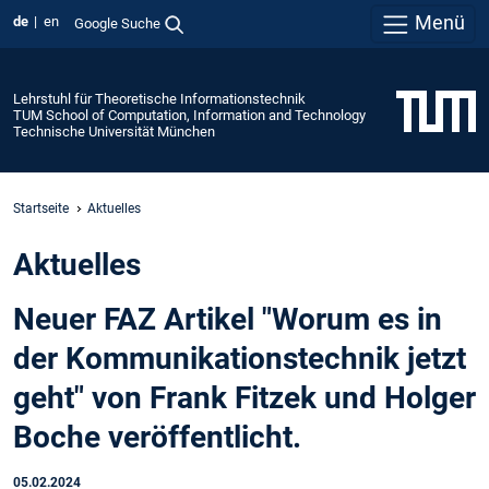
Menü
de
en
Google Suche
Lehrstuhl für Theoretische Informationstechnik
TUM School of Computation, Information and Technology
Technische Universität München
Startseite
Aktuelles
Aktuelles
Neuer FAZ Artikel "Worum es in
der Kommunikationstechnik jetzt
geht" von Frank Fitzek und Holger
Boche veröffentlicht.
05.02.2024