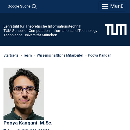
Menü
Google Suche
Lehrstuhl für Theoretische Informationstechnik
TUM School of Computation, Information and Technology
Technische Universität München
Startseite
Team
Wissenschaftliche Mitarbeiter
Pooya Kangani
Pooya
Kangani,
M.Sc.