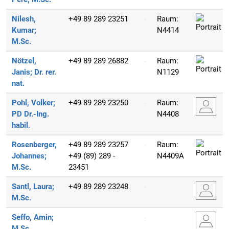
Nilesh,
+49 89 289 23251
Raum:
Kumar;
N4414
M.Sc.
Nötzel,
+49 89 289 26882
Raum:
Janis;
Dr. rer.
N1129
nat.
Pohl, Volker;
+49 89 289 23250
Raum:
PD Dr.-Ing.
N4408
habil.
Rosenberger,
+49 89 289 23257
Raum:
Johannes;
+49 (89) 289 -
N4409A
M.Sc.
23451
Santl, Laura;
+49 89 289 23248
M.Sc.
Seffo, Amin;
M.Sc.