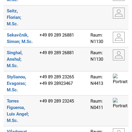
Seitz,
Florian;
M.Sc.
Sekavčnik,
+49 89 289 26881
Raum:
Simon;
M.Sc.
N1130
Singhal,
+49 89 289 26881
Raum:
Anshul;
N1130
M.Sc.
Stylianou,
+49 89 289 23265
Raum:
Evagoras;
+49 89 28923467
N4413
M.Sc.
Torres
+49 89 289 23245
Raum:
Figueroa,
N0411
Luis Angel;
M.Sc.
Viladomat
Raum: