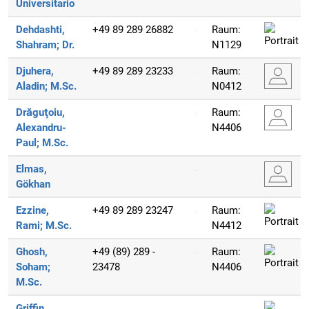
Universitario
Dehdashti,
+49 89 289 26882
Raum:
Shahram;
Dr.
N1129
Djuhera,
+49 89 289 23233
Raum:
Aladin;
M.Sc.
N0412
Drăguţoiu,
Raum:
Alexandru-
N4406
Paul;
M.Sc.
Elmas,
Gökhan
Ezzine,
+49 89 289 23247
Raum:
Rami;
M.Sc.
N4412
Ghosh,
+49 (89) 289 -
Raum:
Soham;
23478
N4406
M.Sc.
Griffin,