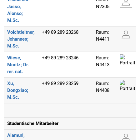
Jasso,
N2305
Alonso;
M.Sc.
Voichtleitner,
+49 89 289 23268
Raum:
Johannes;
N4411
M.Sc.
Wiese,
+49 89 289 23246
Raum:
Moritz;
Dr.
N4413
rer. nat.
Xu,
+49 89 289 23259
Raum:
Dongxiao;
N4408
M.Sc.
Studentische Mitarbeiter
Alamuri,