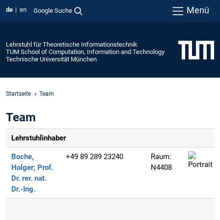
Menü
de
en
Google Suche
Lehrstuhl für Theoretische Informationstechnik
TUM School of Computation, Information and Technology
Technische Universität München
Startseite
Team
Team
Lehrstuhlinhaber
Boche,
+49 89 289 23240
Raum:
Holger;
Prof.
N4408
Dr. rer. nat.
Dr.-Ing.