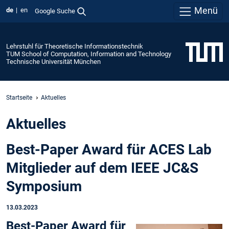
Menü
de
en
Google Suche
Lehrstuhl für Theoretische Informationstechnik
TUM School of Computation, Information and Technology
Technische Universität München
Startseite
Aktuelles
Aktuelles
Best-Paper Award für ACES Lab
Mitglieder auf dem IEEE JC&S
Symposium
13.03.2023
Best-Paper Award für