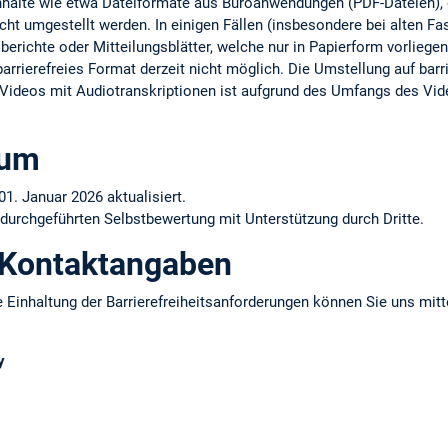
Inhalte wie etwa Dateiformate aus Büroanwendungen (PDF-Dateien), d
cht umgestellt werden. In einigen Fällen (insbesondere bei alten F
erichte oder Mitteilungsblätter, welche nur in Papierform vorliegen)
arrierefreies Format derzeit nicht möglich. Die Umstellung auf barrie
er Videos mit Audiotranskriptionen ist aufgrund des Umfangs des Vid
tum
01. Januar 2026 aktualisiert.
 durchgeführten Selbstbewertung mit Unterstützung durch Dritte.
 Kontaktangaben
 Einhaltung der Barrierefreiheitsanforderungen können Sie uns mitt
y