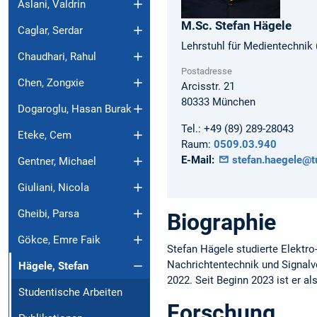
Aslani, Valdrin
M.Sc.
Stefan
Hägele
Caglar, Serdar
Lehrstuhl für Medientechnik 
Chaudhari, Rahul
Postadresse
Chen, Zongxie
Arcisstr. 21
80333
München
Dogaroglu, Hasan Burak
Tel.:
+49 (89) 289-28043
Eteke, Cem
Raum:
0509.03.940
E-Mail:
stefan.haegele@t
Gentner, Michael
Giuliani, Nicola
Gheibi, Parsa
Biographie
Gökce, Emre Faik
Stefan Hägele studierte Elektr
Nachrichtentechnik und Signalve
Hägele, Stefan
2022. Seit Beginn 2023 ist er al
Studentische Arbeiten
Forschung