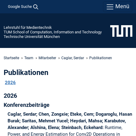
Menü
Google Suche
Lehrstuhl für Medientechnik
TUM School of Computation, Information and Technology
Technische Universität München
Startseite
Team
Mitarbeiter
Caglar, Serdar
Publikationen
Publikationen
2026
2026
Konferenzbeiträge
Caglar, Serdar; Chen, Zongxie; Eteke, Cem; Dogaroglu, Hasan
Burak; Saritas, Mehmet Yucel; Heydari, Mahsa; Karabutov,
Alexander; Alshina, Elena; Steinbach, Eckehard:
Runtime,
Power, and Energy Estimation for Conv2D Operations in