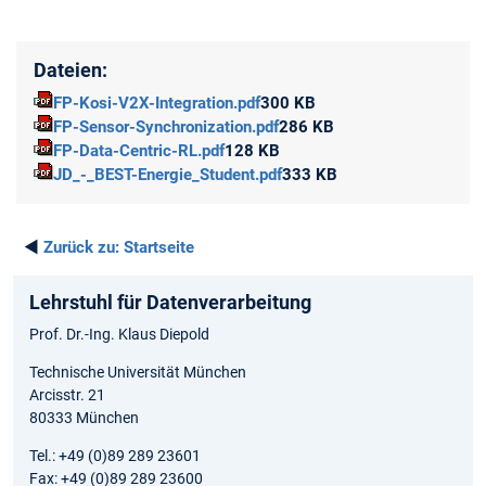
Dateien:
FP-Kosi-V2X-Integration.pdf
300 KB
FP-Sensor-Synchronization.pdf
286 KB
FP-Data-Centric-RL.pdf
128 KB
JD_-_BEST-Energie_Student.pdf
333 KB
◄
Zurück zu:
Startseite
Lehrstuhl für Datenverarbeitung
Prof. Dr.-Ing. Klaus Diepold
Technische Universität München
Arcisstr. 21
80333 München
Tel.: +49 (0)89 289 23601
Fax: +49 (0)89 289 23600