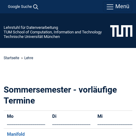
Menü
Google Suche
Lehrstuhl für Datenverarbeitung
TUM School of Computation, Information and Technology
Technische Universität München
Startseite
Lehre
Sommersemester - vorläufige
Termine
Mo
Di
Mi
__________________
__________________
__________________
Manifold