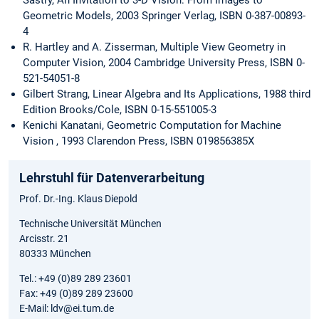
Sastry, An Invitation to 3-D Vision: From Images to
Geometric Models, 2003 Springer Verlag, ISBN 0-387-00893-
4
R. Hartley and A. Zisserman, Multiple View Geometry in
Computer Vision, 2004 Cambridge University Press, ISBN 0-
521-54051-8
Gilbert Strang, Linear Algebra and Its Applications, 1988 third
Edition Brooks/Cole, ISBN 0-15-551005-3
Kenichi Kanatani, Geometric Computation for Machine
Vision , 1993 Clarendon Press, ISBN 019856385X
Lehrstuhl für Datenverarbeitung
Prof. Dr.-Ing. Klaus Diepold
Technische Universität München
Arcisstr. 21
80333 München
Tel.: +49 (0)89 289 23601
Fax: +49 (0)89 289 23600
E-Mail: ldv@ei.tum.de