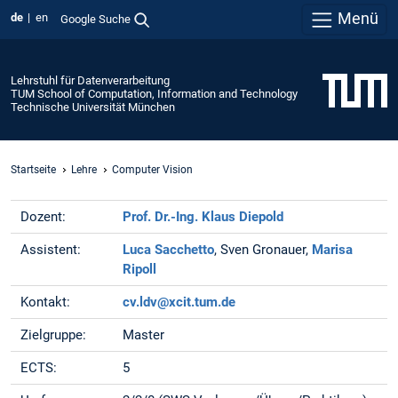
Menü
de
en
Google Suche
Lehrstuhl für Datenverarbeitung
TUM School of Computation, Information and Technology
Technische Universität München
Startseite
Lehre
Computer Vision
Dozent:
Prof. Dr.-Ing. Klaus Diepold
Assistent:
Luca Sacchetto
, Sven Gronauer,
Marisa
Ripoll
Kontakt:
cv.ldv@xcit.tum.de
Zielgruppe:
Master
ECTS:
5