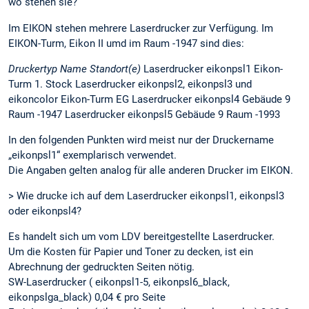
wo stehen sie?
Im EIKON stehen mehrere Laserdrucker zur Verfügung. Im
EIKON-Turm, Eikon II umd im Raum -1947 sind dies:
Druckertyp Name Standort(e)
Laserdrucker eikonpsl1 Eikon-
Turm 1. Stock Laserdrucker eikonpsl2, eikonpsl3 und
eikoncolor Eikon-Turm EG Laserdrucker eikonpsl4 Gebäude 9
Raum -1947 Laserdrucker eikonpsl5 Gebäude 9 Raum -1993
In den folgenden Punkten wird meist nur der Druckername
„eikonpsl1“ exemplarisch verwendet.
Die Angaben gelten analog für alle anderen Drucker im EIKON.
> Wie drucke ich auf dem Laserdrucker eikonpsl1, eikonpsl3
oder eikonpsl4?
Es handelt sich um vom LDV bereitgestellte Laserdrucker.
Um die Kosten für Papier und Toner zu decken, ist ein
Abrechnung der gedruckten Seiten nötig.
SW-Laserdrucker ( eikonpsl1-5, eikonpsl6_black,
eikonpslga_black) 0,04 € pro Seite