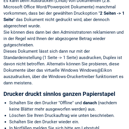
Es kann beim Ausdrucken (Linux) von Dokumenten (z.B.
Microsoft Office Word/Powerpoint Dokumente) manchmal
vorkommen, dass bei der gewählten Druckoption "
2 Seiten -> 1
Seite
" das Dokument nicht gedruckt wird, aber dennoch
abgerechnet wurde.
Sie können dies dann bei den Administratoren reklamieren und
in der Regel wird Ihnen der abgezogene Betrag wieder
gutgeschrieben.
Dieses Dokument lässt sich dann nur mit der
Standardeinstellung (1 Seite -> 1 Seite) ausdrucken, Duplex ist
davon nicht betroffen. Alternativ können Sie probieren, diese
Dokumente über das virtuelle Windows Windows@Eikon
auszudrucken, über die Windows-Druckertreiber funktioniert es
dann meistens.
Drucker druckt sinnlos ganzen Papierstapel
Schalten Sie den Drucker "Offline" und
danach
(nachdem
keine Blätter mehr ausgeworfen werden) aus.
Löschen Sie Ihren Druckauftrag wie unten beschrieben.
Schalten Sie den Drucker wieder ein.
In Notfällen melden Sie sich bitte am Lehrstuhl.