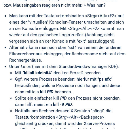
bzw. Mauseingaben reagieren nicht mehr. > Was nun?
Man kann mit der Tastaturkombination <Strg><Alt><F3> auf
eines der "virtuellen" Konsolen-Fenster umschalten und sich
an der Konsole einloggen. Mit <Strg><Alt><F2> kommt man
wieder auf den grafischen Login zurück (Achtung, nicht
vergessen sich an der Konsole mit "exit" auszuloggen!).
Alternativ kann man sich über "ssh" von einem der anderen
Eikonrechner aus einloggen, der Rechnername steht auf dem
Rechnergehäuse.
Unter
Linux
(hier mit dem Standardwindowmanager KDE):
Mit "
killall kdeinit4
" den kde-Prozeß beenden
Ggf. weitere Prozesse beenden: hierfür mit
"ps ufx"
herausfinden, welche Prozesse noch hängen, und diese
dann mittels
kill
PID
beenden.
Sollte ein einfacher kill
PID
den Prozess nicht beenden,
dann hilft meist ein
kill -9
PID
.
Notfalls am Rechner dessen X-Session "hängt" die
Tastaturkombination <Strg><Alt><Backspace>
gleichzeitig drücken, damit wird der Xserver-Prozess