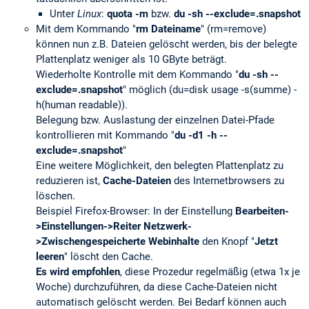
Unter
Linux
:
quota -m
bzw.
du -sh --exclude=.snapshot
Mit dem Kommando "
rm Dateiname
" (rm=remove)
können nun z.B. Dateien gelöscht werden, bis der belegte
Plattenplatz weniger als 10 GByte beträgt.
Wiederholte Kontrolle mit dem Kommando "
du -sh --
exclude=.snapshot
" möglich (du=disk usage -s(summe) -
h(human readable)).
Belegung bzw. Auslastung der einzelnen Datei-Pfade
kontrollieren mit Kommando "
du -d1 -h --
exclude=.snapshot
"
Eine weitere Möglichkeit, den belegten Plattenplatz zu
reduzieren ist,
Cache-Dateien
des Internetbrowsers zu
löschen.
Beispiel Firefox-Browser: In der Einstellung
Bearbeiten-
>Einstellungen->Reiter Netzwerk-
>Zwischengespeicherte Webinhalte
den Knopf "
Jetzt
leeren
" löscht den Cache.
Es wird empfohlen
, diese Prozedur regelmäßig (etwa 1x je
Woche) durchzuführen, da diese Cache-Dateien nicht
automatisch gelöscht werden. Bei Bedarf können auch