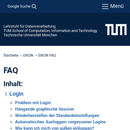
Menü
Google Suche
Lehrstuhl für Datenverarbeitung
TUM School of Computation, Information and Technology
Technische Universität München
Startseite
EIKON
EIKON FAQ
FAQ
Inhalt:
Login
Problem mit Login
Hängende graphische Session
Wiederherstellen der Standardeinstellungen
Automatisches Ausloggen vergessener Logins
Wie kann ich mich von außen einloggen?