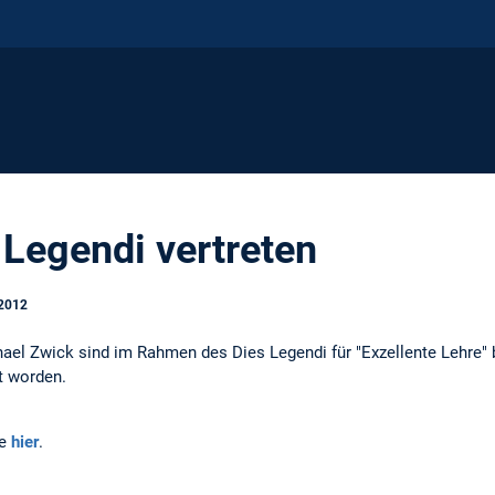
Legendi vertreten
.2012
hael Zwick sind im Rahmen des Dies Legendi für "Exzellente Lehre"
t worden.
ie
hier
.