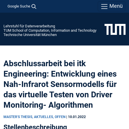
Menü
Google Suche
Lehrstuhl für Datenverarbeitung
TUM School of Computation, Information and Technology
Technische Universität München
Abschlussarbeit bei itk
Engineering: Entwicklung eines
Nah-Infrarot Sensormodells für
das virtuelle Testen von Driver
Monitoring- Algorithmen
MASTER'S THESIS, AKTUELLES, OFFEN
|
10.01.2022
Stellenbeschreibung