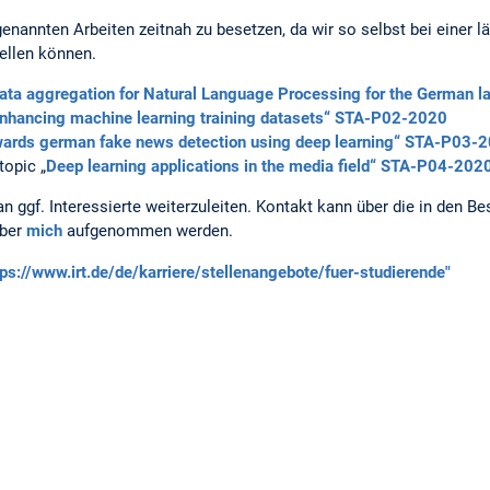
genannten Arbeiten zeitnah zu besetzen, da wir so selbst bei einer l
ellen können.
ata aggregation for Natural Language Processing for the German
nhancing machine learning training datasets“ STA-P02-2020
ards german fake news detection using deep learning“ STA-P03-
topic „
Deep learning applications in the media field“ STA-P04-202
n an ggf. Interessierte weiterzuleiten. Kontakt kann über die in den
über
mich
aufgenommen werden.
tps://www.irt.de/de/karriere/stellenangebote/fuer-studierende"