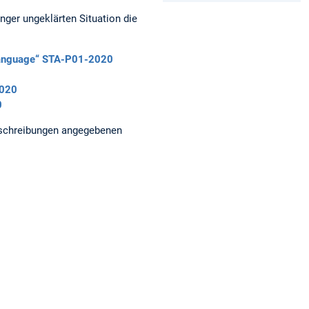
änger ungeklärten Situation die
 language“ STA-P01-2020
2020
0
 Beschreibungen angegebenen