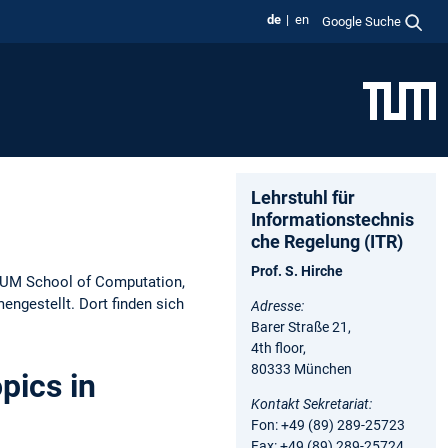
de
en
Google Suche
Lehrstuhl für
Informationstechnis
che Regelung (ITR)
Prof. S. Hirche
TUM School of Computation,
ngestellt. Dort finden sich
Adresse:
Barer Straße 21,
4th floor,
80333 München
pics in
Kontakt Sekretariat:
Fon: +49 (89) 289-25723
Fax: +49 (89) 289-25724