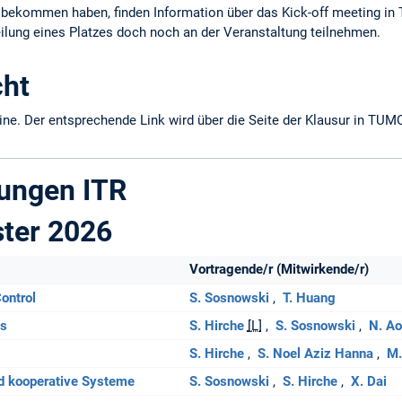
tz bekommen haben, finden Information über das Kick-off meeting i
ilung eines Platzes doch noch an der Veranstaltung teilnehmen.
cht
line. Der entsprechende Link wird über die Seite der Klausur in TUMO
tungen ITR
ter 2026
Vortragende/r (Mitwirkende/r)
ontrol
S. Sosnowski
T. Huang
cs
S. Hirche
[L]
S. Sosnowski
N. Ao
S. Hirche
S. Noel Aziz Hanna
M.
d kooperative Systeme
S. Sosnowski
S. Hirche
X. Dai