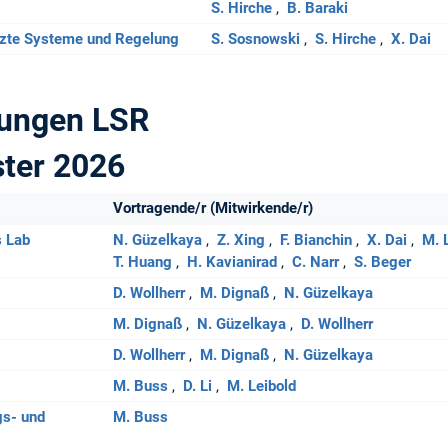
S. Hirche
B. Baraki
tzte Systeme und Regelung
S. Sosnowski
S. Hirche
X. Dai
tungen LSR
ter 2026
Vortragende/r (Mitwirkende/r)
s Lab
N. Güzelkaya
Z. Xing
F. Bianchin
X. Dai
M. 
T. Huang
H. Kavianirad
C. Narr
S. Beger
D. Wollherr
M. Dignaß
N. Güzelkaya
M. Dignaß
N. Güzelkaya
D. Wollherr
D. Wollherr
M. Dignaß
N. Güzelkaya
M. Buss
D. Li
M. Leibold
gs- und
M. Buss