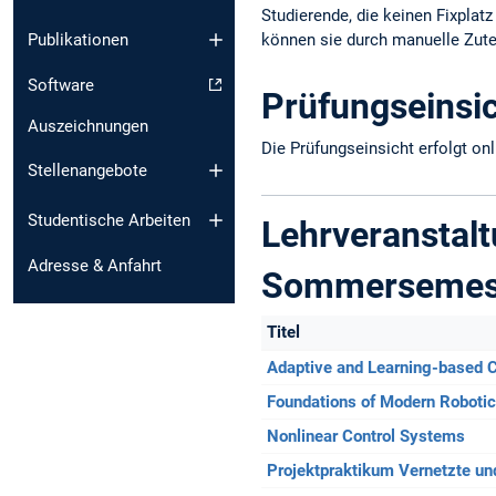
Studierende, die keinen Fixpla
Publikationen
können sie durch manuelle Zute
Software
Prüfungseinsi
Auszeichnungen
Die Prüfungseinsicht erfolgt on
Stellenangebote
Studentische Arbeiten
Lehrveranstal
Adresse & Anfahrt
Sommersemes
Titel
Adaptive and Learning-based C
Foundations of Modern Roboti
Nonlinear Control Systems
Projektpraktikum Vernetzte un