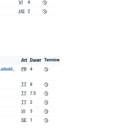
VI
4
HS
2
Art
Dauer
Termine
Leibold
PR
4
TT
8
TT
7.5
TT
2
VI
3
SE
1