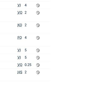
VI
4
VO
2
KO
2
FO
4
VI
5
VI
5
VO
0.25
HS
2