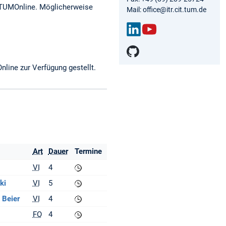
n TUMOnline. Möglicherweise
Mail: office@itr.cit.tum.de
Link
You
edIn
Tub
e
nline zur Verfügung gestellt.
Art
Dauer
Termine
VI
4
ki
VI
5
 Beier
VI
4
FO
4