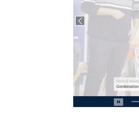
Vorheriger Slide
Combination o
Slide 2 von 15
Carousel 