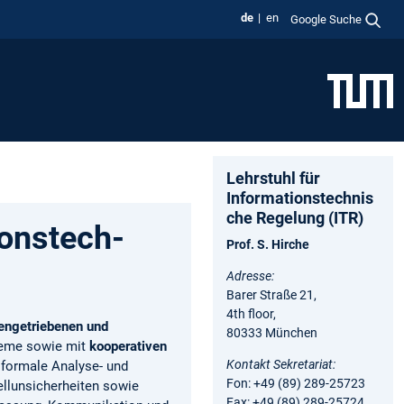
de
en
Google Suche
Lehrstuhl für
Informationstechnis
che Regelung (ITR)
ons­tech­
Prof. S. Hirche
Adresse:
Barer Straße 21,
4th floor,
engetriebenen und
80333 München
steme sowie mit
kooperativen
Kontakt Sekretariat:
 formale Analyse- und
Fon: +49 (89) 289-25723
llunsicherheiten sowie
Fax: +49 (89) 289-25724