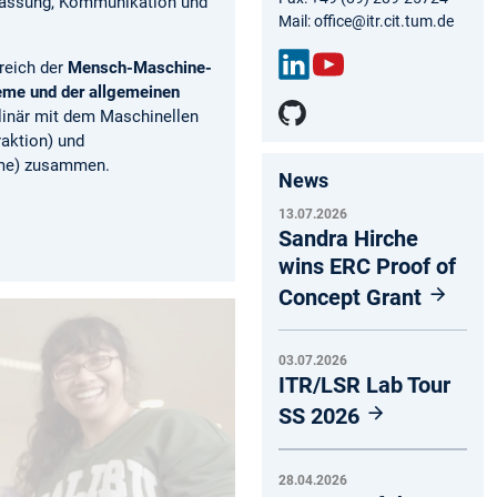
fassung, Kommunikation und
Mail: office@itr.cit.tum.de
reich der
Mensch-Maschine-
teme und der allgemeinen
Link
You
iplinär mit dem Maschinellen
edIn
Tub
aktion) und
e
eme) zusammen.
News
13.07.2026
Sandra Hirche
wins ERC Proof of
Concept Grant
03.07.2026
ITR/LSR Lab Tour
SS 2026
28.04.2026