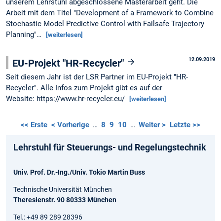
unserem Lehrstuhl abgeschlossene Masterarbeit geht. Die
Arbeit mit dem Titel "Development of a Framework to Combine
Stochastic Model Predictive Control with Failsafe Trajectory
Planning"…
[weiterlesen]
12.09.2019
EU-Projekt "HR-Recycler"
Seit diesem Jahr ist der LSR Partner im EU-Projekt "HR-
Recycler". Alle Infos zum Projekt gibt es auf der
Website: https://www.hr-recycler.eu/
[weiterlesen]
<< Erste
< Vorherige
…
8
9
10
…
Weiter >
Letzte >>
Lehrstuhl für Steuerungs- und Regelungstechnik
Univ. Prof. Dr.-Ing./Univ. Tokio Martin Buss
Technische Universität München
Theresienstr. 90 80333 München
Tel.: +49 89 289 28396