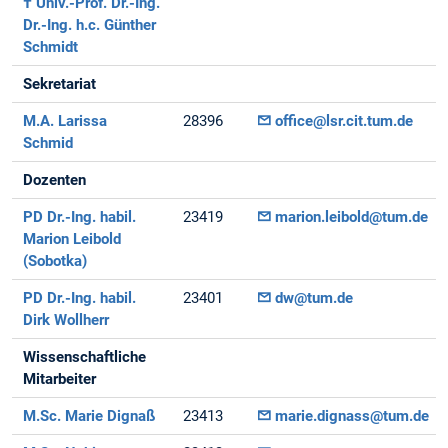
† Univ.-Prof. Dr.-Ing.
Dr.-Ing. h.c. Günther
Schmidt
Sekretariat
M.A. Larissa
28396
office@lsr.cit.tum.de
Schmid
Dozenten
PD Dr.-Ing. habil.
23419
marion.leibold@tum.de
Marion Leibold
(Sobotka)
PD Dr.-Ing. habil.
23401
dw@tum.de
Dirk Wollherr
Wissenschaftliche
Mitarbeiter
M.Sc. Marie Dignaß
23413
marie.dignass@tum.de