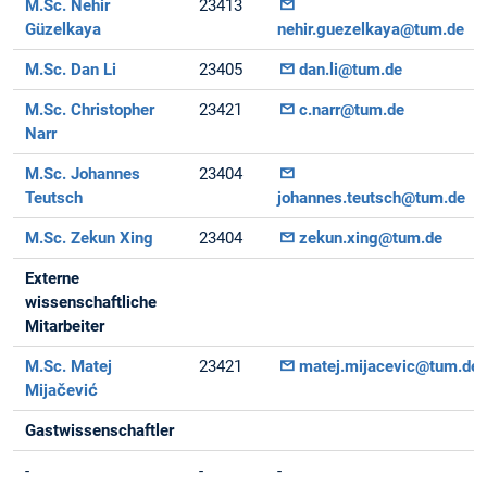
M.Sc. Nehir
23413
Güzelkaya
nehir.guezelkaya@tum.de
M.Sc. Dan Li
23405
dan.li@tum.de
M.Sc. Christopher
23421
c.narr@tum.de
Narr
M.Sc. Johannes
23404
Teutsch
johannes.teutsch@tum.de
M.Sc. Zekun Xing
23404
zekun.xing@tum.de
Externe
wissenschaftliche
Mitarbeiter
M.Sc. Matej
23421
matej.mijacevic@tum.de
Mijačević
Gastwissenschaftler
-
-
-