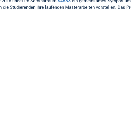
 2016 findet im Seminarraum
S4533
ein gemeinsames Symposium 
em die Studierenden ihre laufenden Masterarbeiten vorstellen. Das 