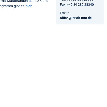
mit Masteranden des LSR und
Fax: +49 89 289 28340
Programm gibt es
hier
.
Email:
office@lsr.cit.tum.de