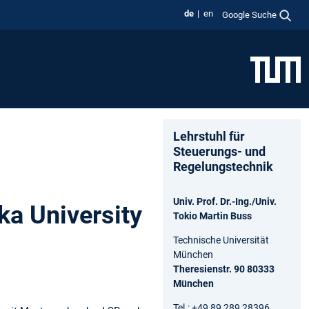
de
en
Google Suche
Lehrstuhl für
Steuerungs- und
Regelungstechnik
Univ. Prof. Dr.-Ing./Univ.
a University
Tokio Martin Buss
Technische Universität
München
Theresienstr. 90 80333
München
Tel.: +49 89 289 28396