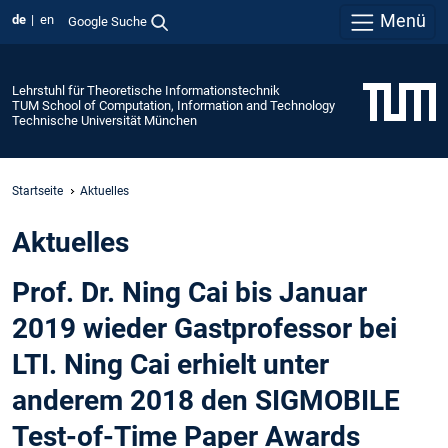
Menü
de
en
Google Suche
Lehrstuhl für Theoretische Informationstechnik
TUM School of Computation, Information and Technology
Technische Universität München
Startseite
Aktuelles
Aktuelles
Prof. Dr. Ning Cai bis Januar
2019 wieder Gastprofessor bei
LTI. Ning Cai erhielt unter
anderem 2018 den SIGMOBILE
Test-of-Time Paper Awards