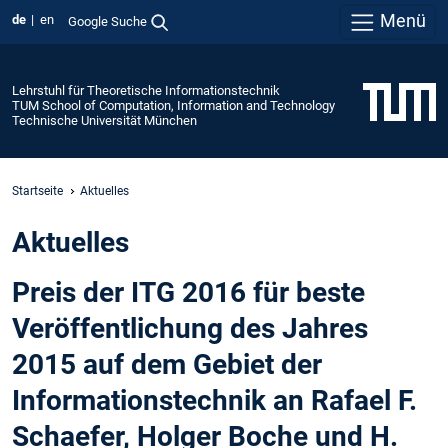
Menü
de
en
Google Suche
Lehrstuhl für Theoretische Informationstechnik
TUM School of Computation, Information and Technology
Technische Universität München
Startseite
Aktuelles
Aktuelles
Preis der ITG 2016 für beste
Veröffentlichung des Jahres
2015 auf dem Gebiet der
Informationstechnik an Rafael F.
Schaefer, Holger Boche und H.