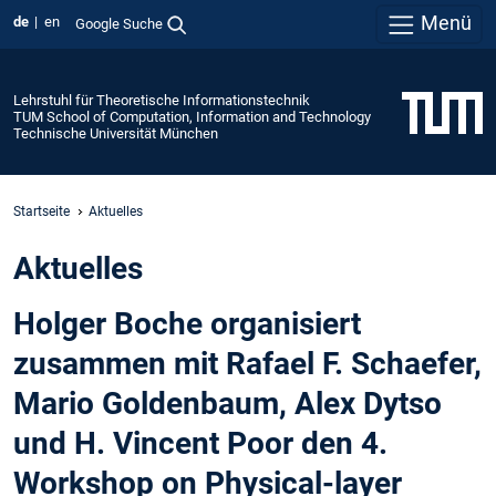
Menü
de
en
Google Suche
Lehrstuhl für Theoretische Informationstechnik
TUM School of Computation, Information and Technology
Technische Universität München
Startseite
Aktuelles
Aktuelles
Holger Boche organisiert
zusammen mit Rafael F. Schaefer,
Mario Goldenbaum, Alex Dytso
und H. Vincent Poor den 4.
Workshop on Physical-layer