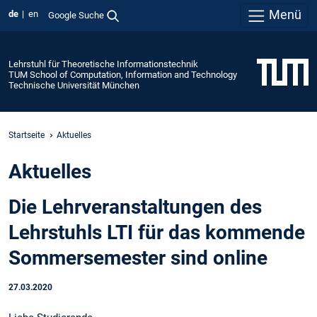
Menü
de
en
Google Suche
Lehrstuhl für Theoretische Informationstechnik
TUM School of Computation, Information and Technology
Technische Universität München
Startseite
Aktuelles
Aktuelles
Die Lehrveranstaltungen des
Lehrstuhls LTI für das kommende
Sommersemester sind online
27.03.2020