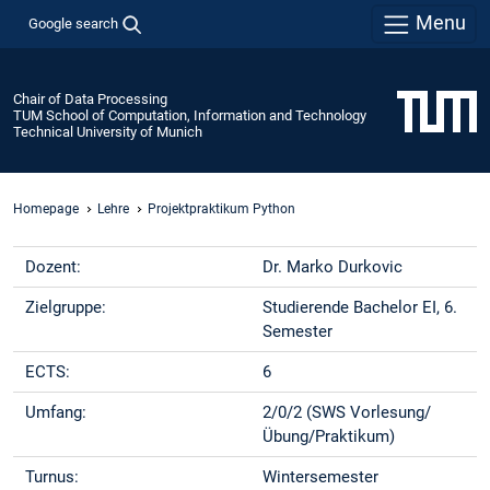
Menu
Google search
Chair of Data Processing
TUM School of Computation, Information and Technology
Technical University of Munich
Homepage
Lehre
Projektpraktikum Python
Dozent:
Dr. Marko Durkovic
Zielgruppe:
Studierende Bachelor EI, 6.
Semester
ECTS:
6
Umfang:
2/0/2 (SWS Vorlesung/
Übung/Praktikum)
Turnus:
Wintersemester