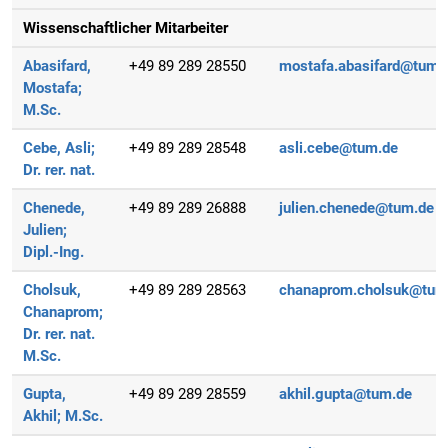
Wissenschaftlicher Mitarbeiter
Abasifard,
+49 89 289 28550
mostafa.abasifard@tum.
Mostafa;
M.Sc.
Cebe, Asli;
+49 89 289 28548
asli.cebe@tum.de
Dr. rer. nat.
Chenede,
+49 89 289 26888
julien.chenede@tum.de
Julien;
Dipl.-Ing.
Cholsuk,
+49 89 289 28563
chanaprom.cholsuk@tum
Chanaprom;
Dr. rer. nat.
M.Sc.
Gupta,
+49 89 289 28559
akhil.gupta@tum.de
Akhil;
M.Sc.