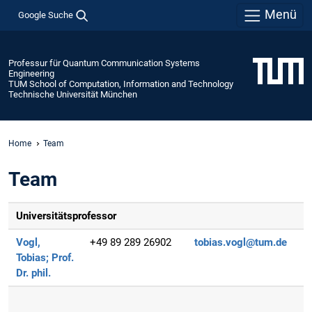
Menü
Google Suche
Professur für Quantum Communication Systems
Engineering
TUM School of Computation, Information and Technology
Technische Universität München
Home
Team
Team
Universitätsprofessor
Vogl,
+49 89 289 26902
tobias.vogl@tum.de
Tobias;
Prof.
Dr. phil.