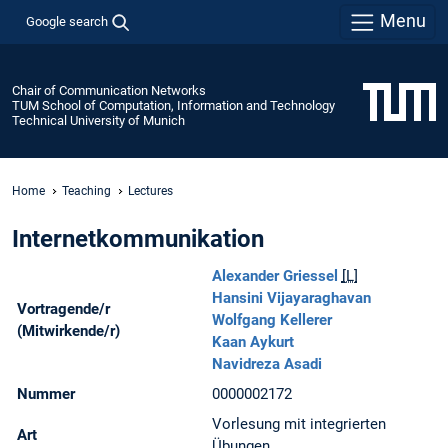
Menu
Google search
Chair of Communication Networks
TUM School of Computation, Information and Technology
Technical University of Munich
Home
Teaching
Lectures
Internetkommunikation
Alexander Griessel
[L]
Hansini Vijayaraghavan
Vortragende/r
Wolfgang Kellerer
(Mitwirkende/r)
Kaan Aykurt
Navidreza Asadi
Nummer
0000002172
Vorlesung mit integrierten
Art
Übungen