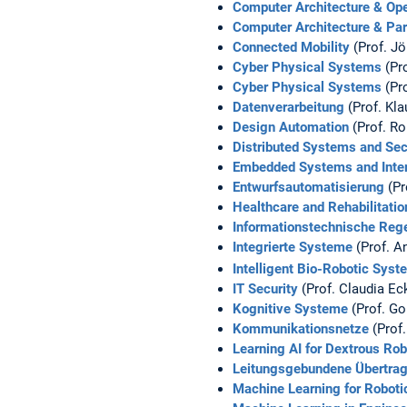
Computer Architecture & Op
Computer Architecture & Par
Connected Mobility
(Prof. Jö
Cyber Physical Systems
(Pro
Cyber Physical Systems
(Pr
Datenverarbeitung
(Prof. Kla
Design Automation
(Prof. Ro
Distributed Systems and Sec
Embedded Systems and Inter
Entwurfsautomatisierung
(Pr
Healthcare and Rehabilitatio
Informationstechnische Reg
Integrierte Systeme
(Prof. A
Intelligent Bio-Robotic Sys
IT Security
(Prof. Claudia Ec
Kognitive Systeme
(Prof. G
Kommunikationsnetze
(Prof.
Learning AI for Dextrous Ro
Leitungsgebundene Übertra
Machine Learning for Roboti