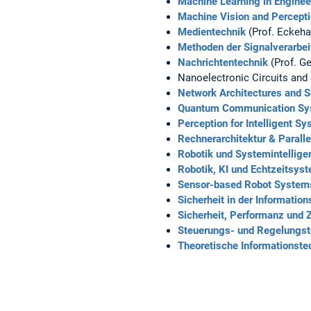
Machine Learning in Enginee
Machine Vision and Percept
Medientechnik
(Prof. Eckeha
Methoden der Signalverarbe
Nachrichtentechnik
(Prof. G
Nanoelectronic Circuits and 
Network Architectures and S
Quantum Communication Sy
Perception for Intelligent S
Rechnerarchitektur & Parall
Robotik und Systemintellige
Robotik, KI und Echtzeitsys
Sensor-based Robot Systems
Sicherheit in der Informatio
Sicherheit, Performanz und 
Steuerungs- und Regelungst
Theoretische Informationste