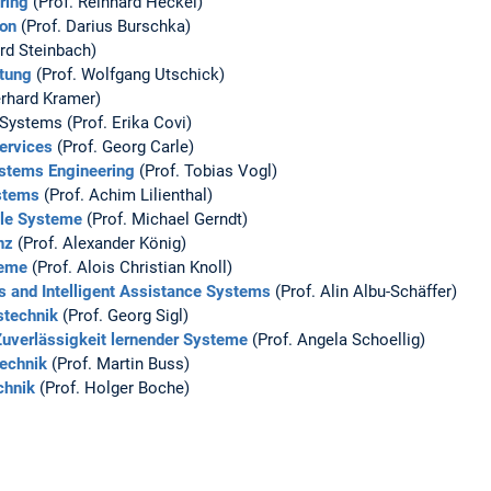
ring
(Prof. Reinhard Heckel)
ion
(Prof. Darius Burschka)
rd Steinbach)
itung
(Prof. Wolfgang Utschick)
erhard Kramer)
Systems (Prof. Erika Covi)
ervices
(Prof. Georg Carle)
stems Engineering
(Prof. Tobias Vogl)
ystems
(Prof. Achim Lilienthal)
ele Systeme
(Prof. Michael Gerndt)
nz
(Prof. Alexander König)
teme
(Prof. Alois Christian Knoll)
 and Intelligent Assistance Systems
(Prof. Alin Albu-Schäffer)
nstechnik
(Prof. Georg Sigl)
Zuverlässigkeit lernender Systeme
(Prof. Angela Schoellig)
echnik
(Prof. Martin Buss)
chnik
(Prof. Holger Boche)