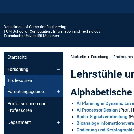
Department of Computer Engineering
TUM School of Computation, Information and Technology
Technische Universität München
Startseite
Startseite
Forschung
Professuren
Forschung
Lehrstühle u
Professuren
Alphabetische
Forschungsgebiete
AI Planning in Dynamic Env
Professorinnen und
AI Processor Design
(Prof. 
Professoren
Audio-Signalverarbeitung
(Pr
Department
Bioanaloge Informationsvera
Codierung und Kryptographi