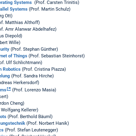
erating Systems
(Prof. Carsten Trinitis)
allel Systems
(Prof. Martin Schulz)
rg Ott)
f. Matthias Althoff)
of. Amr Alanwar Abdelhafez)
us Diepold)
bert Wille)
urity
(Prof. Stephan Günther)
net of Things
(Prof. Sebastian Steinhorst)
of. Ulf Schlichtmann)
n Robotics
(Prof. Cristina Piazza)
elung
(Prof. Sandra Hirche)
ndreas Herkersdorf)
tems
(Prof. Lorenzo Masia)
kert)
ordon Cheng)
 Wolfgang Kellerer)
bots
(Prof. Berthold Bäuml)
gungstechnik
(Prof. Norbert Hanik)
cs
(Prof. Stefan Leutenegger)