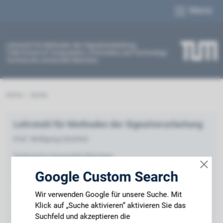
Menü
Lehrstuhl für Methoden der Signalverarbeitung
TUM School of Computation, Information and Technology
Technische Universität München
Home
Suche
Lehrstuhl für Methoden der Signalverarbeitung
Prof. Wolfgang Utschick
Technische Universität München
Theresienstrasse 90
Google Custom Search
80333 München
Wir verwenden Google für unsere Suche. Mit
Tel.: +49.89.289.28520
Klick auf „Suche aktivieren“ aktivieren Sie das
Fax: +49.89.289.28522
E-Mail:
utschick@tum.de
Suchfeld und akzeptieren die